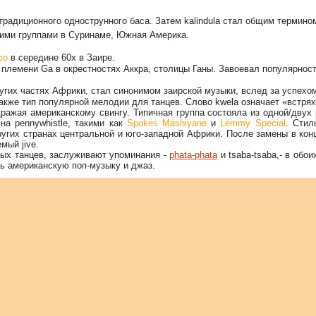
 традиционного однострунного баса. Затем kalindula стал общим термин
ими группами в Суринаме, Южная Америка.
co
в середине 60х в Заире.
 племени Ga в окрестностях Аккра, cтолицы Ганы. Завоевал популярнос
других частях Африки, стал синонимом заирской музыки, вслед за успех
также тип популярной мелодии для танцев. Слово kwela означает «встр
ражая американскому свингу. Типичная группа состояла из одной/двух 
на pennywhistle, такими как
Spokes Mashiyane
и
Lemmy Special
. Стил
угих странах центральной и юго-западной Африки. После замены в конце
мый jive.
ных танцев, заслуживают упоминания -
phata-phata
и tsaba-tsaba,- в обо
ть американскую поп-музыку и джаз.