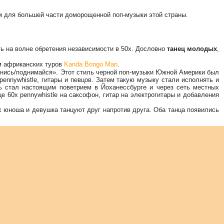
ом для большей части доморощенной поп-музыки этой страны.
ть на волне обретения независимости в 50х. Дословно
танец молодых
,
ом африканских туров
Kanda Bongo Man
.
яхнись/поднимайся». Этот стиль черной поп-музыки Южной Америки был
pennywhistle, гитары и певцов. Затем такую музыку стали исполнять и
ь стал настоящим поветрием в Йоханессбурге и через сеть местных
 60х pennywhistle на саксофон, гитар на электрогитары и добавления
их юноша и девушка танцуют друг напротив друга. Оба танца появились