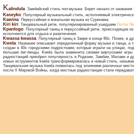
K
alindula
: Замбийский стиль поп-музыки. Берет начало от названия
Kaseyko
: Популярный музыкальный стиль, исполняемый электрическ
Kawina
: Перкуссийная и вокальная музыка из Суринама.
Kiri kiri
: Танцевальный ритм, популяризированный ушедшим
Doctor Ni
Kpanlogo
: Популярный танец и перкуссийный ритм, происходящие из
исполняется для отдыха и развлечения.
Kwassa kwassa
: Популярный танец в Заире в конце 80х. Позже, в 
Kwela
: Название описывает определенный форму музыки и танца, а 
создан в 40х городскими подростками, которые играли на улицах, под
большие биг-бенды. Kwela была знаменита своими виртуозами игры 
радиостанций приобрел популярность в Родезии, Замбии, Малави и др
новых иструментов kwela трансформировалась в новый стиль, называе
Танцевальная музыка kwela появилась под влиянием различных мест
после II Мировой Войны, когда местные радиостанции стали передава